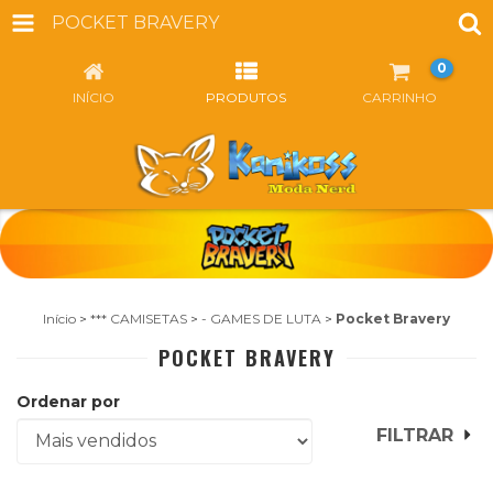
POCKET BRAVERY
0
INÍCIO
PRODUTOS
CARRINHO
Início
>
*** CAMISETAS
>
- GAMES DE LUTA
>
Pocket Bravery
POCKET BRAVERY
Ordenar por
FILTRAR