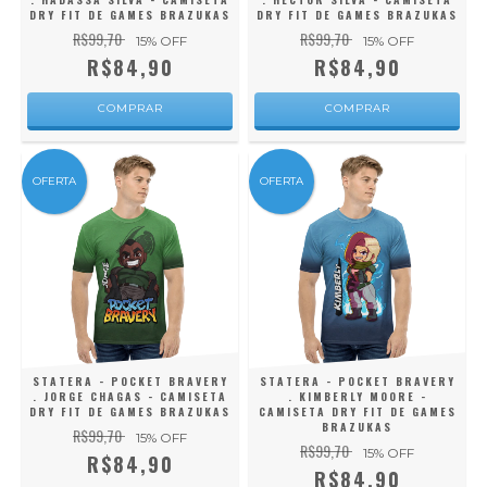
DRY FIT DE GAMES BRAZUKAS
DRY FIT DE GAMES BRAZUKAS
R$99,70
R$99,70
15
% OFF
15
% OFF
R$84,90
R$84,90
COMPRAR
COMPRAR
OFERTA
OFERTA
STATERA - POCKET BRAVERY
STATERA - POCKET BRAVERY
. JORGE CHAGAS - CAMISETA
. KIMBERLY MOORE -
DRY FIT DE GAMES BRAZUKAS
CAMISETA DRY FIT DE GAMES
BRAZUKAS
R$99,70
15
% OFF
R$99,70
15
% OFF
R$84,90
R$84,90