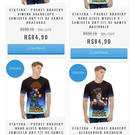
STATERA - POCKET BRAVERY
. XIMENA GUADALUPE -
STATERA - POCKET BRAVERY
CAMISETA DRY FIT DE GAMES
. NUNO ALVES MODELO 3 -
BRAZUKAS
CAMISETA DRY FIT DE GAMES
NACIONAIS
R$99,70
15
% OFF
R$99,70
15
% OFF
R$84,90
R$84,90
COMPRAR
COMPRAR
OFERTA
OFERTA
STATERA - POCKET BRAVERY
. NUNO ALVES MODELO 2 -
STATERA - POCKET BRAVERY
CAMISETA DRY FIT DE GAMES
. ALEKSANDER ARSHAVIN