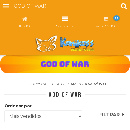
GOD OF WAR
0
INÍCIO
PRODUTOS
CARRINHO
Início
>
*** CAMISETAS
>
- GAMES
>
God of War
GOD OF WAR
Ordenar por
FILTRAR