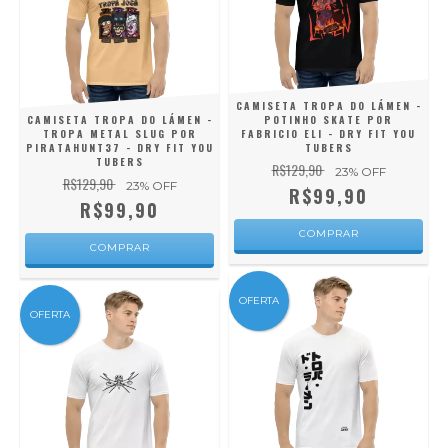
CAMISETA TROPA DO LÁMEN -
CAMISETA TROPA DO LÁMEN -
POTINHO SKATE POR
TROPA METAL SLUG POR
FABRICIO ELI - DRY FIT YOU
PIRATAHUNT37 - DRY FIT YOU
TUBERS
TUBERS
R$129,90
23
% OFF
R$129,90
23
% OFF
R$99,90
R$99,90
COMPRAR
COMPRAR
OFERTA
OFERTA