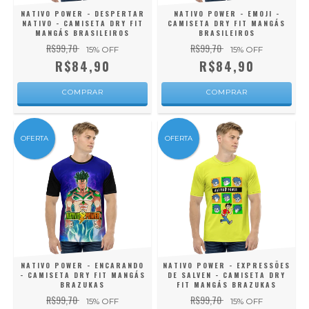
NATIVO POWER - DESPERTAR
NATIVO POWER - EMOJI -
NATIVO - CAMISETA DRY FIT
CAMISETA DRY FIT MANGÁS
MANGÁS BRASILEIROS
BRASILEIROS
R$99,70
R$99,70
15
% OFF
15
% OFF
R$84,90
R$84,90
COMPRAR
COMPRAR
OFERTA
OFERTA
NATIVO POWER - ENCARANDO
NATIVO POWER - EXPRESSÕES
- CAMISETA DRY FIT MANGÁS
DE SALVEN - CAMISETA DRY
BRAZUKAS
FIT MANGÁS BRAZUKAS
R$99,70
R$99,70
15
% OFF
15
% OFF