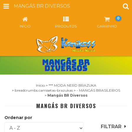
MANGÁS BR DIVERSOS
0
INÍCIO
PRODUTOS
CARRINHO
Início
>
*** MODA NERD BRAZUKA
>
breadcrumbs.camisetas-brazukas
>
- MANGÁS BRASILEIROS
>
Mangás BR Diversos
MANGÁS BR DIVERSOS
Ordenar por
FILTRAR