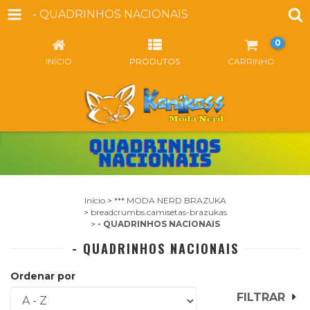
- QUADRINHOS NACIONAIS
0
INÍCIO
PRODUTOS
CARRINHO
Início
>
*** MODA NERD BRAZUKA
>
breadcrumbs.camisetas-brazukas
>
- QUADRINHOS NACIONAIS
- QUADRINHOS NACIONAIS
Ordenar por
FILTRAR