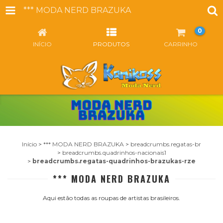
*** MODA NERD BRAZUKA
0
INÍCIO
PRODUTOS
CARRINHO
Início
>
*** MODA NERD BRAZUKA
>
breadcrumbs.regatas-br
>
breadcrumbs.quadrinhos-nacionais1
>
breadcrumbs.regatas-quadrinhos-brazukas-rze
*** MODA NERD BRAZUKA
Aqui estão todas as roupas de artistas brasileiros.