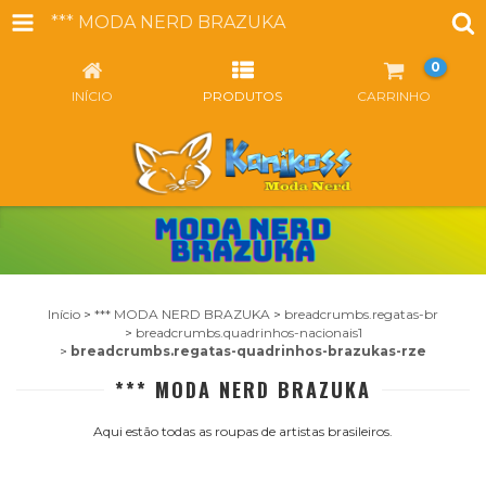
*** MODA NERD BRAZUKA
0
INÍCIO
PRODUTOS
CARRINHO
Início
>
*** MODA NERD BRAZUKA
>
breadcrumbs.regatas-br
>
breadcrumbs.quadrinhos-nacionais1
>
breadcrumbs.regatas-quadrinhos-brazukas-rze
*** MODA NERD BRAZUKA
Aqui estão todas as roupas de artistas brasileiros.