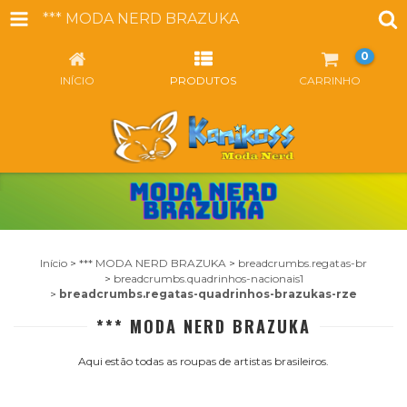
*** MODA NERD BRAZUKA
0
INÍCIO
PRODUTOS
CARRINHO
Início
>
*** MODA NERD BRAZUKA
>
breadcrumbs.regatas-br
>
breadcrumbs.quadrinhos-nacionais1
>
breadcrumbs.regatas-quadrinhos-brazukas-rze
*** MODA NERD BRAZUKA
Aqui estão todas as roupas de artistas brasileiros.