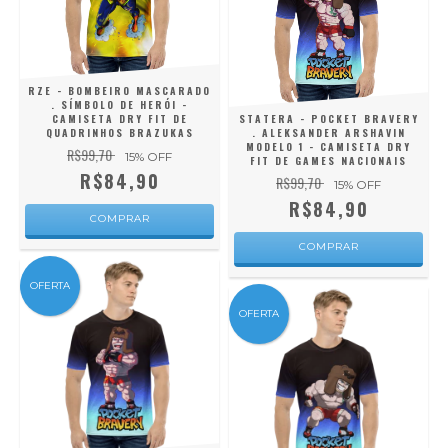
RZE - BOMBEIRO MASCARADO
. SÍMBOLO DE HERÓI -
CAMISETA DRY FIT DE
STATERA - POCKET BRAVERY
QUADRINHOS BRAZUKAS
. ALEKSANDER ARSHAVIN
MODELO 1 - CAMISETA DRY
R$99,70
15
% OFF
FIT DE GAMES NACIONAIS
R$84,90
R$99,70
15
% OFF
R$84,90
COMPRAR
COMPRAR
OFERTA
OFERTA