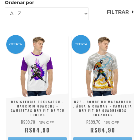
Ordenar por
FILTRAR
OFERTA
OFERTA
RESISTÊNCIA TOKUSATSU -
RZE - BOMBEIRO MASCARADO
MAURICIO GUARCHE -
. ÁGUA & CHAMAS - CAMISETA
CAMISETAS DRY FIT DE YOU
DRY FIT DE QUADRINHOS
TUBERS
BRAZUKAS
R$99,70
R$99,70
15
% OFF
15
% OFF
R$84,90
R$84,90