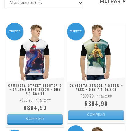
FILTRAR
OFERTA
OFERTA
CAMISETA STREET FIGHTER 5
CAMISETA STREET FIGHTER -
- BALROG MIKE BISON - DRY
ALEX - DRY FIT GAMES
FIT GAMES
R$98,70
14
% OFF
R$98,70
14
% OFF
R$84,90
R$84,90
COMPRAR
COMPRAR