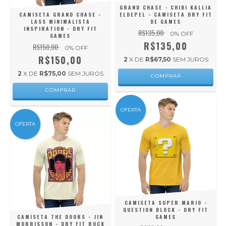
GRAND CHASE - CHIBI KALLIA
CAMISETA GRAND CHASE -
ELDEPEL - CAMISETA DRY FIT
LASS MINIMALISTA
DE GAMES
INSPIRATION - DRY FIT
R$135,00
0
% OFF
GAMES
R$135,00
R$150,00
0
% OFF
R$150,00
2
X DE
R$67,50
SEM JUROS
2
X DE
R$75,00
SEM JUROS
COMPRAR
COMPRAR
OFERTA
OFERTA
CAMISETA SUPER MARIO -
QUESTION BLOCK - DRY FIT
CAMISETA THE DOORS - JIN
GAMES
MORRISSON - DRY FIT ROCK