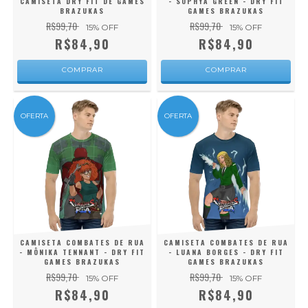
CAMISETA DRY FIT DE GAMES
- SOPHYA GREEN - DRY FIT
BRAZUKAS
GAMES BRAZUKAS
R$99,70
R$99,70
15
% OFF
15
% OFF
R$84,90
R$84,90
COMPRAR
COMPRAR
OFERTA
OFERTA
CAMISETA COMBATES DE RUA
CAMISETA COMBATES DE RUA
- MÔNIKA TENNANT - DRY FIT
- LUANA BORGES - DRY FIT
GAMES BRAZUKAS
GAMES BRAZUKAS
R$99,70
R$99,70
15
% OFF
15
% OFF
R$84,90
R$84,90